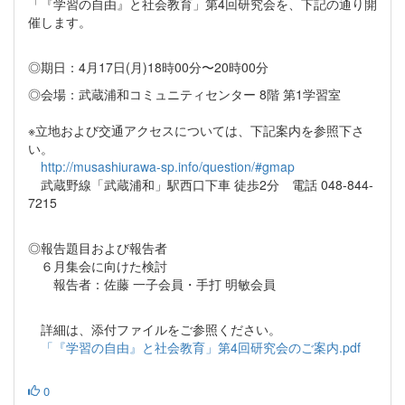
「『学習の自由』と社会教育」第4回研究会を、下記の通り開
催します。
◎期日：4月17日(月)18時00分〜20時00分
◎会場：武蔵浦和コミュニティセンター 8階 第1学習室
※立地および交通アクセスについては、下記案内を参照下さ
い。
http://musashiurawa-sp.info/question/#gmap
武蔵野線「武蔵浦和」駅西口下車 徒歩2分 電話 048-844-
7215
◎報告題目および報告者
６月集会に向けた検討
報告者：佐藤 一子会員・手打 明敏会員
詳細は、添付ファイルをご参照ください。
「『学習の自由』と社会教育」第4回研究会のご案内.pdf
0