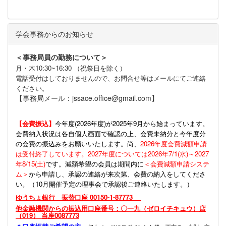
学会事務からのお知らせ
＜事務局員の勤務について＞
月・木10:30~16:30 （祝祭日を除く）
電話受付はしておりませんので、お問合せ等はメールにてご連絡
ください。
【事務局メール：jssace.office@gmail.com】
【会費振込】
今年度(
2026年度)が2025年9月から始まっています。
会費納入状況は各自個人画面で確認の上、会費未納分と今年度分
の会費の振込みをお願いいたします。尚、
2026年度会費減額申請
は受付終了しています。2027年度については2026年7/1(水)～2027
年8/15(土)
です。減額希望の会員は期間内に
＜会費減額申請システ
ム＞
から申請し、承認の連絡が来次第、会費の納入をしてくださ
い。（10月開催予定の理事会で承認後ご連絡いたします。）
ゆうちょ銀行 振替口座 00150-1-87773
他金融機関からの振込用口座番号：〇一九（ゼロイチキュウ）店
（019） 当座0087773