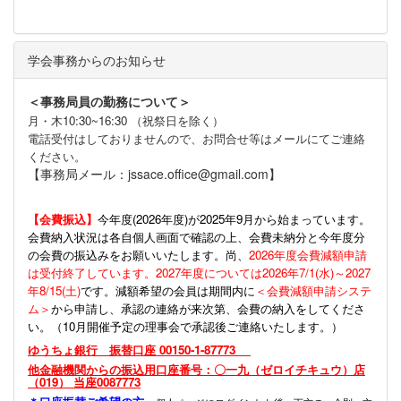
学会事務からのお知らせ
＜事務局員の勤務について＞
月・木10:30~16:30 （祝祭日を除く）
電話受付はしておりませんので、お問合せ等はメールにてご連絡
ください。
【事務局メール：jssace.office@gmail.com】
【会費振込】
今年度(
2026年度)が2025年9月から始まっています。
会費納入状況は各自個人画面で確認の上、会費未納分と今年度分
の会費の振込みをお願いいたします。尚、
2026年度会費減額申請
は受付終了しています。2027年度については2026年7/1(水)～2027
年8/15(土)
です。減額希望の会員は期間内に
＜会費減額申請システ
ム＞
から申請し、承認の連絡が来次第、会費の納入をしてくださ
い。（10月開催予定の理事会で承認後ご連絡いたします。）
ゆうちょ銀行 振替口座 00150-1-87773
他金融機関からの振込用口座番号：〇一九（ゼロイチキュウ）店
（019） 当座0087773