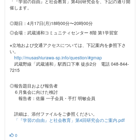
「『学習の自由』と社会教育」第4回研究会を、下記の通り開
催します。
◎期日：4月17日(月)18時00分〜20時00分
◎会場：武蔵浦和コミュニティセンター 8階 第1学習室
※立地および交通アクセスについては、下記案内を参照下さ
い。
http://musashiurawa-sp.info/question/#gmap
武蔵野線「武蔵浦和」駅西口下車 徒歩2分 電話 048-844-
7215
◎報告題目および報告者
６月集会に向けた検討
報告者：佐藤 一子会員・手打 明敏会員
詳細は、添付ファイルをご参照ください。
「『学習の自由』と社会教育」第4回研究会のご案内.pdf
0