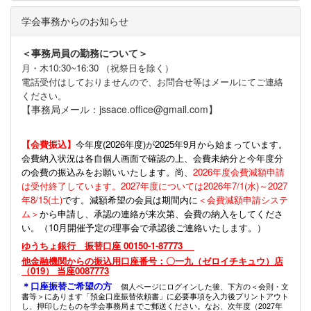
学会事務からのお知らせ
＜事務局員の勤務について＞
月・木10:30~16:30 （祝祭日を除く）
電話受付はしておりませんので、お問合せ等はメールにてご連絡
ください。
【事務局メール：jssace.office@gmail.com】
【会費振込】
今年度(
2026年度)が2025年9月から始まっています。
会費納入状況は各自個人画面で確認の上、会費未納分と今年度分
の会費の振込みをお願いいたします。尚、
2026年度会費減額申請
は受付終了しています。2027年度については2026年7/1(水)～2027
年8/15(土)
です。減額希望の会員は期間内に
＜会費減額申請システ
ム＞
から申請し、承認の連絡が来次第、会費の納入をしてくださ
い。（10月開催予定の理事会で承認後ご連絡いたします。）
ゆうちょ銀行 振替口座 00150-1-87773
他金融機関からの振込用口座番号：〇一九（ゼロイチキュウ）店
（019） 当座0087773
＊口座振替ご希望の方
個人ページにログインした後、下方の＜会則・文
書等＞にあります「預金口座振替依頼書」に必要事項を入力後プリントアウト
し、押印したものを学会事務局までご郵送ください。なお、次年度（2027年