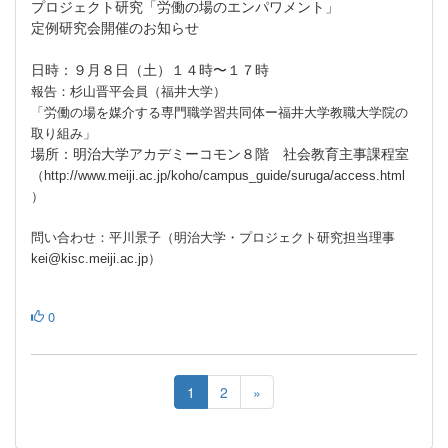
プロジェクト研究「労働の場のエンパワメント」
定例研究会開催のお知らせ
日時：９月８日（土）１４時〜１７時
報告：杉山晋平会員（福井大学）
「労働の場を媒介する専門職学習共同体ー福井大学教職大学院の
取り組み」
場所：明治大学アカデミーコモン８階 社会教育主事課程室
（
http://www.meiji.ac.jp/koho/campus_guide/suruga/access.html
）
問い合わせ：平川景子（明治大学・プロジェクト研究担当理事
kei@kisc.meiji.ac.jp）
0
1
2
»