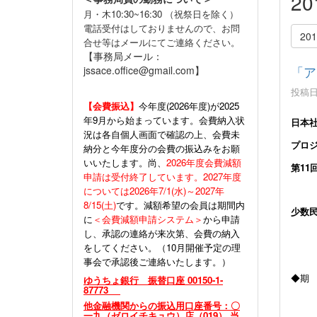
2
月・木10:30~16:30 （祝祭日を除く）
電話受付はしておりませんので、お問
20
合せ等はメールにてご連絡ください。
【事務局メール：
「ア
jssace.office@gmail.com】
投稿日時
【会費振込】
今年度(
2026年度)が2025
年9月から始まっています。会費納入状
日
本
況は各自個人画面で確認の上、会費未
プロ
納分と今年度分の会費の振込みをお願
いいたします。尚、
2026年度会費減額
第
11
申請は受付終了しています。2027年度
については2026年7/1(水)～2027年
8/15(土)
です。減額希望の会員は期間内
少数
に
＜会費減額申請システム＞
から申請
し、承認の連絡が来次第、会費の納入
をしてください。（10月開催予定の理
事会で承認後ご連絡いたします。）
◆期
ゆうちょ銀行 振替口座 00150-1-
87773
※２
他金融機関からの振込用口座番号：〇
一九（ゼロイチキュウ）店（019） 当