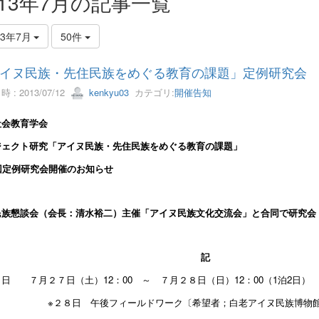
013年7月の記事一覧
13年7月
50件
イヌ民族・先住民族をめぐる教育の課題」定例研究会
 : 2013/07/12
kenkyu03
カテゴリ:
開催告知
社会教育学会
ジェクト研究「アイヌ民族・先住民族をめぐる教育の課題」
回定例研究会開催のお知らせ
民族懇談会（会長：清水裕二）主催「アイヌ民族文化交流会」と合同で研究会
記
 日 ７月２７日（土）
12
：
00
～ ７月２８日（日）
12
：
00
（
1
泊
2
日）
８日 午後フィールドワーク〔希望者；白老アイヌ民族博物