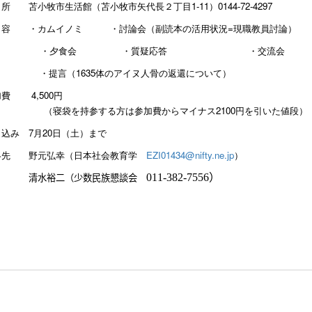
 所 苫小牧市生活館（苫小牧市矢代長２丁目
1-11
）
0144-72-4297
 容 ・カムイノミ ・討論会（副読本の活用状況
=
現職教員討論）
夕食会 ・質疑応答 ・交流会
提言（
1635
体のアイヌ人骨の返還について）
参加費
4,500
円
袋を持参する方は参加費からマイナス
2100
円を引いた値段）
し込み
7
月
20
日（土）まで
絡先 野元弘幸（日本社会教育学
EZI01434@nifty.ne.jp
）
清水裕二（少数民族懇談会
011-382-7556
）