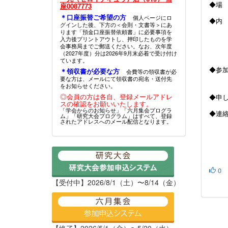
◆場
座0087773
＊口座振替ご希望の方
個人ページにロ
◆内
グインした後、下方の＜会則・文書等＞にあ
ります「預金口座振替依頼書」に必要事項を
・
入力後プリントアウトし、押印したものを学
会事務局までご郵送ください。なお、次年度
・
（2027年度）分は2026年9月末必着で受け付け
ています。
◆
＊領収書が必要な方
会費等の領収書が必
要な方は、メールにて領収書の宛名・送付先
（寝
をお知らせください。
◎会員の方は各自、登録メールアドレ
◆申
スの確認をお願いいたします。
「学会からのお知らせ」「六月集会プログラ
◆連
ム」「研究大会プログラム」はすべて、登録
されたアドレスへのメール配信となります。
0
【受付中】2026/8/1（土）〜8/14（金）
【終了】2026/5/1（金）〜5/20（水）