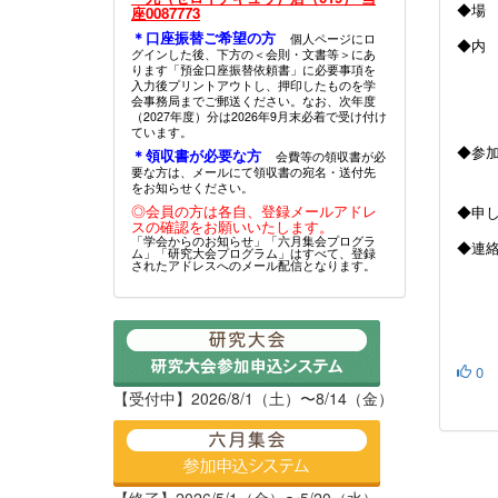
◆場
座0087773
＊口座振替ご希望の方
個人ページにロ
◆内
グインした後、下方の＜会則・文書等＞にあ
ります「預金口座振替依頼書」に必要事項を
・
入力後プリントアウトし、押印したものを学
会事務局までご郵送ください。なお、次年度
・
（2027年度）分は2026年9月末必着で受け付け
ています。
◆
＊領収書が必要な方
会費等の領収書が必
要な方は、メールにて領収書の宛名・送付先
（寝
をお知らせください。
◎会員の方は各自、登録メールアドレ
◆申
スの確認をお願いいたします。
「学会からのお知らせ」「六月集会プログラ
◆連
ム」「研究大会プログラム」はすべて、登録
されたアドレスへのメール配信となります。
0
【受付中】2026/8/1（土）〜8/14（金）
【終了】2026/5/1（金）〜5/20（水）