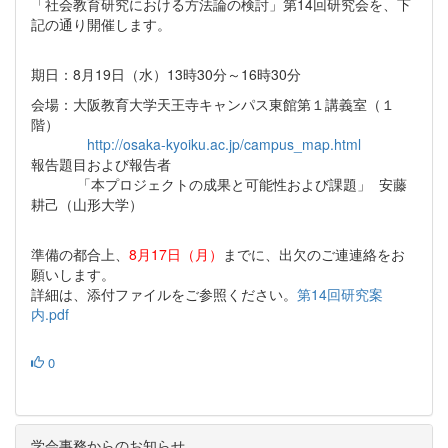
「社会教育研究における方法論の検討」第14回研究会を、下
記の通り開催します。
期日：8月19日（水）13時30分～16時30分
会場：大阪教育大学天王寺キャンパス東館第１講義室（１
階）
http://osaka-kyoiku.ac.jp/campus_map.html
報告題目および報告者
「本プロジェクトの成果と可能性および課題」 安藤
耕己（山形大学）
準備の都合上、
8月17日（月）
までに、出欠のご連連絡をお
願いします。
詳細は、添付ファイルをご参照ください。
第14回研究案
内.pdf
0
学会事務からのお知らせ