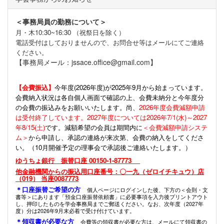
＜事務局員の勤務について＞
月・木10:30~16:30 （祝祭日を除く）
電話受付はしておりませんので、お問合せ等はメールにてご連絡
ください。
【事務局メール：jssace.office@gmail.com】
【会費振込】
今年度(
2026年度)が2025年9月から始まっています。
会費納入状況は各自個人画面で確認の上、会費未納分と今年度分
の会費の振込みをお願いいたします。尚、
2026年度会費減額申請
は受付終了しています。2027年度については2026年7/1(水)～2027
年8/15(土)
です。減額希望の会員は期間内に
＜会費減額申請システ
ム＞
から申請し、承認の連絡が来次第、会費の納入をしてくださ
い。（10月開催予定の理事会で承認後ご連絡いたします。）
ゆうちょ銀行 振替口座 00150-1-87773
他金融機関からの振込用口座番号：〇一九（ゼロイチキュウ）店
（019） 当座0087773
＊口座振替ご希望の方
個人ページにログインした後、下方の＜会則・文
書等＞にあります「預金口座振替依頼書」に必要事項を入力後プリントアウト
し、押印したものを学会事務局までご郵送ください。なお、次年度（2027年
度）分は2026年9月末必着で受け付けています。
＊領収書が必要な方
会費等の領収書が必要な方は、メールにて領収書の