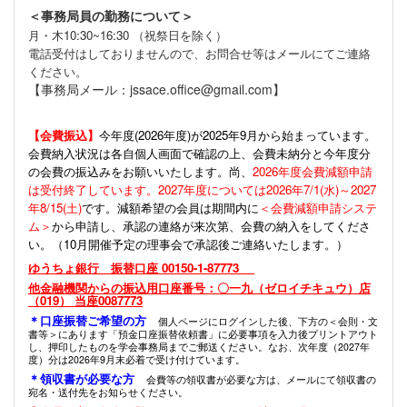
＜事務局員の勤務について＞
月・木10:30~16:30 （祝祭日を除く）
電話受付はしておりませんので、お問合せ等はメールにてご連絡
ください。
【事務局メール：jssace.office@gmail.com】
【会費振込】
今年度(
2026年度)が2025年9月から始まっています。
会費納入状況は各自個人画面で確認の上、会費未納分と今年度分
の会費の振込みをお願いいたします。尚、
2026年度会費減額申請
は受付終了しています。2027年度については2026年7/1(水)～2027
年8/15(土)
です。減額希望の会員は期間内に
＜会費減額申請システ
ム＞
から申請し、承認の連絡が来次第、会費の納入をしてくださ
い。（10月開催予定の理事会で承認後ご連絡いたします。）
ゆうちょ銀行 振替口座 00150-1-87773
他金融機関からの振込用口座番号：〇一九（ゼロイチキュウ）店
（019） 当座0087773
＊口座振替ご希望の方
個人ページにログインした後、下方の＜会則・文
書等＞にあります「預金口座振替依頼書」に必要事項を入力後プリントアウト
し、押印したものを学会事務局までご郵送ください。なお、次年度（2027年
度）分は2026年9月末必着で受け付けています。
＊領収書が必要な方
会費等の領収書が必要な方は、メールにて領収書の
宛名・送付先をお知らせください。