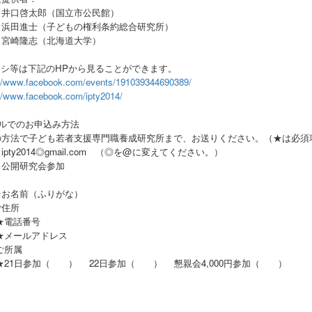
啓太郎（国立市公民館）
進士（子どもの権利条約総合研究所）
隆志（北海道大学）
ラシ等は下記のHPから見ることができます。
://www.facebook.com/events/191039344690389/
://www.facebook.com/ipty2014/
ールでのお申込み方法
の方法で子ども若者支援専門職養成研究所まで、お送りください。（★は必須
ipty2014◎gmail.com （◎を@に変えてください。）
：公開研究会参加
：
★お名前（ふりがな）
ご住所
★電話番号
★メールアドレス
ご所属
★21日参加（ ） 22日参加（ ） 懇親会4,000円参加（ ）