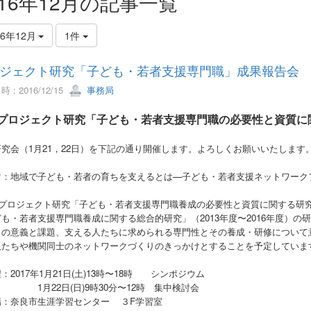
016年12月の記事一覧
16年12月
1件
ジェクト研究「子ども・若者支援専門職」成果報告会
 : 2016/12/15
事務局
プロジェクト研究「子ども・若者支援専門職の必要性と資質に
究会（1月21，22日）を下記の通り開催します。よろしくお願いいたします
マ：地域で子ども・若者の育ちを支えるとは—子ども・若者支援ネットワーク
プロジェクト研究「子ども・若者支援専門職養成の必要性と資質に関する研究」（2
も・若者支援専門職養成に関する総合的研究」（2013年度〜2016年度）
との意義と課題、支える人たちに求められる専門性とその養成・研修について
人たちや機関同士のネットワークづくりのきっかけとすることを予定していま
：2017年1月21日(土)13時〜18時 シンポジウム
22日(日)9時30分〜12時 集中検討会
場：奈良市生涯学習センター ３F学習室