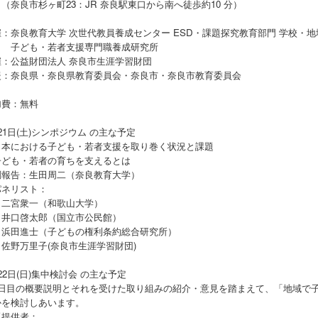
良市杉ヶ町23：JR 奈良駅東口から南へ徒歩約10 分）
：奈良教育大学 次世代教員養成センター ESD・課題探究教育部門 学校・
も・若者支援専門職養成研究所
催：公益財団法人 奈良市生涯学習財団
援：奈良県・奈良県教育委員会・奈良市・奈良市教育委員会
加費：無料
21日(土)シンポジウム の主な予定
本における子ども・若者支援を取り巻く状況と課題
ども・若者の育ちを支えるとは
報告：生田周二（奈良教育大学）
リスト：
衆一（和歌山大学）
啓太郎（国立市公民館）
進士（子どもの権利条約総合研究所）
万里子(奈良市生涯学習財団)
22日(日)集中検討会 の主な予定
日目の概要説明とそれを受けた取り組みの紹介・意見を踏まえて、「地域で子
かを検討しあいます。
提供者：