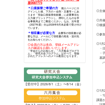
（奈
座0087773
＊口座振替ご希望の方
個人ページにロ
◎主催
グインした後、下方の＜会則・文書等＞にあ
ります「預金口座振替依頼書」に必要事項を
子ど
入力後プリントアウトし、押印したものを学
◎共
会事務局までご郵送ください。なお、次年度
◎後
（2027年度）分は2026年9月末必着で受け付け
ています。
＊領収書が必要な方
会費等の領収書が必
◎参
要な方は、メールにて領収書の宛名・送付先
をお知らせください。
◎1月
◎会員の方は各自、登録メールアドレ
スの確認をお願いいたします。
・日
「学会からのお知らせ」「六月集会プログラ
・子
ム」「研究大会プログラム」はすべて、登録
されたアドレスへのメール配信となります。
基調
パネ
二宮
井口
浜田
佐野
【受付中】2026/8/1（土）〜8/14（金）
◎1月
・1
課題
話題
【終了】2026/5/1（金）〜5/20（水）