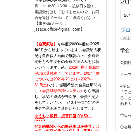
2
月・木10:30~16:30 （祝祭日を除く）
電話受付はしておりませんので、お問
20
合せ等はメールにてご連絡ください。
【事務局メール：
プロ
jssace.office@gmail.com】
投稿日時
【会費振込】
今年度(
2026年度)が2025
年9月から始まっています。会費納入状
学会
況は各自個人画面で確認の上、会費未
納分と今年度分の会費の振込みをお願
公開研
いいたします。尚、
2026年度会費減額
申請は受付終了しています。2027年度
テー
については2026年7/1(水)～2027年
8/15(土)
です。減額希望の会員は期間内
※学会
に
＜会費減額申請システム＞
から申請
「子ど
し、承認の連絡が来次第、会費の納入
るこ
をしてください。（10月開催予定の理
わる
事会で承認後ご連絡いたします。）
◎日程
ゆうちょ銀行 振替口座 00150-1-
87773
1月
他金融機関からの振込用口座番号：〇
◎会
一九（ゼロイチキュウ）店（019） 当