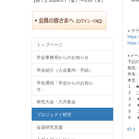
井口
浜田
宮崎
※ チ
https
https
トップページ
※メ
学会事務局からのお知らせ
下記
宛先：
学会紹介（入会案内・手続）
件名
本文
学会通信「学会からのお知ら
１ 
せ」
２ 
３ 
研究大会・六月集会
４ 
５ 
プロジェクト研究
６ 
会員研究支援
0