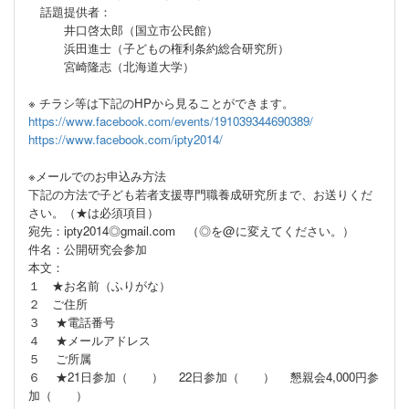
話題提供者：
井口啓太郎（国立市公民館）
浜田進士（子どもの権利条約総合研究所）
宮崎隆志（北海道大学）
※ チラシ等は下記のHPから見ることができます。
https://www.facebook.com/events/191039344690389/
https://www.facebook.com/ipty2014/
※メールでのお申込み方法
下記の方法で子ども若者支援専門職養成研究所まで、お送りくだ
さい。（★は必須項目）
宛先：ipty2014◎gmail.com （◎を@に変えてください。）
件名：公開研究会参加
本文：
１ ★お名前（ふりがな）
２ ご住所
３ ★電話番号
４ ★メールアドレス
５ ご所属
６ ★21日参加（ ） 22日参加（ ） 懇親会4,000円参
加（ ）