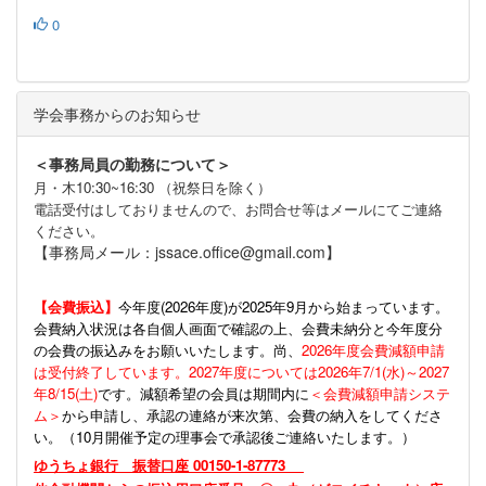
0
学会事務からのお知らせ
＜事務局員の勤務について＞
月・木10:30~16:30 （祝祭日を除く）
電話受付はしておりませんので、お問合せ等はメールにてご連絡
ください。
【事務局メール：jssace.office@gmail.com】
【会費振込】
今年度(
2026年度)が2025年9月から始まっています。
会費納入状況は各自個人画面で確認の上、会費未納分と今年度分
の会費の振込みをお願いいたします。尚、
2026年度会費減額申請
は受付終了しています。2027年度については2026年7/1(水)～2027
年8/15(土)
です。減額希望の会員は期間内に
＜会費減額申請システ
ム＞
から申請し、承認の連絡が来次第、会費の納入をしてくださ
い。（10月開催予定の理事会で承認後ご連絡いたします。）
ゆうちょ銀行 振替口座 00150-1-87773