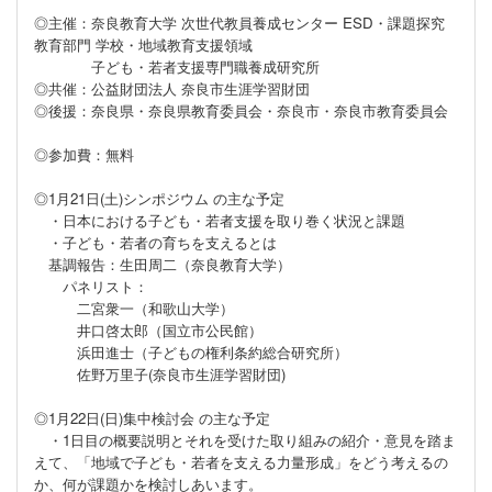
◎主催：奈良教育大学 次世代教員養成センター ESD・課題探究
教育部門 学校・地域教育支援領域
子ども・若者支援専門職養成研究所
◎共催：公益財団法人 奈良市生涯学習財団
◎後援：奈良県・奈良県教育委員会・奈良市・奈良市教育委員会
◎参加費：無料
◎1月21日(土)シンポジウム の主な予定
・日本における子ども・若者支援を取り巻く状況と課題
・子ども・若者の育ちを支えるとは
基調報告：生田周二（奈良教育大学）
パネリスト：
二宮衆一（和歌山大学）
井口啓太郎（国立市公民館）
浜田進士（子どもの権利条約総合研究所）
佐野万里子(奈良市生涯学習財団)
◎1月22日(日)集中検討会 の主な予定
・1日目の概要説明とそれを受けた取り組みの紹介・意見を踏ま
えて、「地域で子ども・若者を支える力量形成」をどう考えるの
か、何が課題かを検討しあいます。