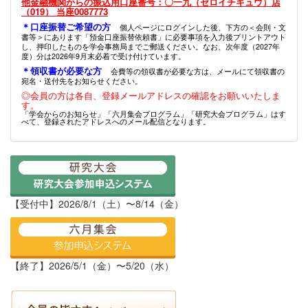
他金融機関からの振込用口座番号：〇一九（ゼロイチキュウ）店
（019） 当座0087773
＊口座振替ご希望の方
個人ページにログインした後、下方の＜会則・文
書等＞にあります「預金口座振替依頼書」に必要事項を入力後プリントアウト
し、押印したものを学会事務局までご郵送ください。なお、次年度（2027年
度）分は2026年9月末必着で受け付けています。
＊領収書が必要な方
会費等の領収書が必要な方は、メールにて領収書の
宛名・送付先をお知らせください。
◎会員の方は各自、登録メールアドレスの確認をお願いいたしま
す。
「学会からのお知らせ」「六月集会プログラム」「研究大会プログラム」はす
べて、登録されたアドレスへのメール配信となります。
【受付中】2026/8/1（土）〜8/14（金）
【終了】2026/5/1（金）〜5/20（水）