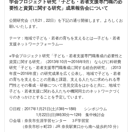
学会プロジェクト研究「子ども・若者支援専門職の必
要性と資質に関する研究」成果報告会について
公開研究会（1月21，22日）を下記の通り開催します。よろしくお
願いいたします。
テーマ：地域で子ども・若者の育ちを支えるとは—子ども・若者
支援ネットワークフォーラム—
※学会プロジェクト研究「子ども・若者支援専門職養成の必要性と
資質に関する研究」（2013年10月〜2016年9月） ならびに科研費
研究「子ども・若者支援専門職養成に関する総合的研究」（2013
年度〜2016年度）の研究成果を広く公表し、地域で子ども・若者
の育ちを支えることの意義と課題、支える人たちに求められる専
門性とその養成・研修について意見交流をはかると共に、地域で
子ども・若者支援に関わる人たちや機関同士のネットワークづく
りのきっかけとすることを予定しています。
◎日程：2017年1月21日(土)13時〜18時 シンポジウム
1月22日(日)9時30分〜12時 集中検討会
◎会場：奈良市生涯学習センター ３F学習室
（奈良市杉ヶ町23：JR 奈良駅東口から南へ徒歩約10 分）