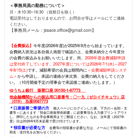
＜事務局員の勤務について＞
月・木10:30~16:30 （祝祭日を除く）
電話受付はしておりませんので、お問合せ等はメールにてご連絡
ください。
【事務局メール：jssace.office@gmail.com】
【会費振込】
今年度(
2026年度)が2025年9月から始まっています。
会費納入状況は各自個人画面で確認の上、会費未納分と今年度分
の会費の振込みをお願いいたします。尚、
2026年度会費減額申請
は受付終了しています。2027年度については2026年7/1(水)～2027
年8/15(土)
です。減額希望の会員は期間内に
＜会費減額申請システ
ム＞
から申請し、承認の連絡が来次第、会費の納入をしてくださ
い。（10月開催予定の理事会で承認後ご連絡いたします。）
ゆうちょ銀行 振替口座 00150-1-87773
他金融機関からの振込用口座番号：〇一九（ゼロイチキュウ）店
（019） 当座0087773
＊口座振替ご希望の方
個人ページにログインした後、下方の＜会則・文
書等＞にあります「預金口座振替依頼書」に必要事項を入力後プリントアウト
し、押印したものを学会事務局までご郵送ください。なお、次年度（2027年
度）分は2026年9月末必着で受け付けています。
＊領収書が必要な方
会費等の領収書が必要な方は、メールにて領収書の
宛名・送付先をお知らせください。