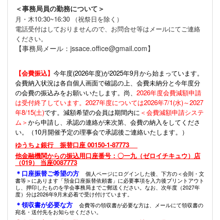
＜事務局員の勤務について＞
月・木10:30~16:30 （祝祭日を除く）
電話受付はしておりませんので、お問合せ等はメールにてご連絡
ください。
【事務局メール：jssace.office@gmail.com】
【会費振込】
今年度(
2026年度)が2025年9月から始まっています。
会費納入状況は各自個人画面で確認の上、会費未納分と今年度分
の会費の振込みをお願いいたします。尚、
2026年度会費減額申請
は受付終了しています。2027年度については2026年7/1(水)～2027
年8/15(土)
です。減額希望の会員は期間内に
＜会費減額申請システ
ム＞
から申請し、承認の連絡が来次第、会費の納入をしてくださ
い。（10月開催予定の理事会で承認後ご連絡いたします。）
ゆうちょ銀行 振替口座 00150-1-87773
他金融機関からの振込用口座番号：〇一九（ゼロイチキュウ）店
（019） 当座0087773
＊口座振替ご希望の方
個人ページにログインした後、下方の＜会則・文
書等＞にあります「預金口座振替依頼書」に必要事項を入力後プリントアウト
し、押印したものを学会事務局までご郵送ください。なお、次年度（2027年
度）分は2026年9月末必着で受け付けています。
＊領収書が必要な方
会費等の領収書が必要な方は、メールにて領収書の
宛名・送付先をお知らせください。