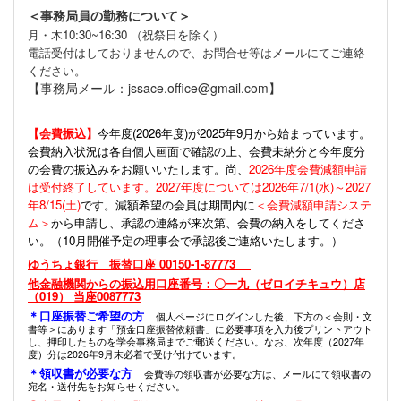
＜事務局員の勤務について＞
月・木10:30~16:30 （祝祭日を除く）
電話受付はしておりませんので、お問合せ等はメールにてご連絡
ください。
【事務局メール：jssace.office@gmail.com】
【会費振込】
今年度(
2026年度)が2025年9月から始まっています。
会費納入状況は各自個人画面で確認の上、会費未納分と今年度分
の会費の振込みをお願いいたします。尚、
2026年度会費減額申請
は受付終了しています。2027年度については2026年7/1(水)～2027
年8/15(土)
です。減額希望の会員は期間内に
＜会費減額申請システ
ム＞
から申請し、承認の連絡が来次第、会費の納入をしてくださ
い。（10月開催予定の理事会で承認後ご連絡いたします。）
ゆうちょ銀行 振替口座 00150-1-87773
他金融機関からの振込用口座番号：〇一九（ゼロイチキュウ）店
（019） 当座0087773
＊口座振替ご希望の方
個人ページにログインした後、下方の＜会則・文
書等＞にあります「預金口座振替依頼書」に必要事項を入力後プリントアウト
し、押印したものを学会事務局までご郵送ください。なお、次年度（2027年
度）分は2026年9月末必着で受け付けています。
＊領収書が必要な方
会費等の領収書が必要な方は、メールにて領収書の
宛名・送付先をお知らせください。