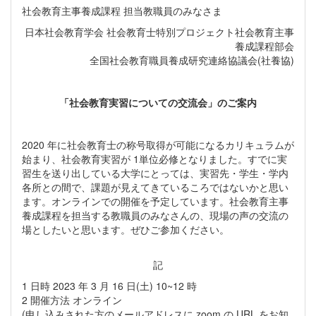
社会教育主事養成課程 担当教職員のみなさま
日本社会教育学会 社会教育士特別プロジェクト社会教育主事
養成課程部会
全国社会教育職員養成研究連絡協議会(社養協)
「社会教育実習についての交流会」のご案内
2020 年に社会教育士の称号取得が可能になるカリキュラムが
始まり、社会教育実習が 1単位必修となりました。すでに実
習生を送り出している大学にとっては、実習先・学生・学内
各所との間で、課題が見えてきているころではないかと思い
ます。オンラインでの開催を予定しています。社会教育主事
養成課程を担当する教職員のみなさんの、現場の声の交流の
場としたいと思います。ぜひご参加ください。
記
1 日時 2023 年 3 月 16 日(土) 10~12 時
2 開催方法 オンライン
(申し込みされた方のメールアドレスに zoom の URL をお知