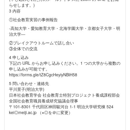
らせします。)
3 内容
①社会教育実習の事例報告
-高知大学・愛知教育大学・北海学園大学・京都女子大学・明
治大学―
②ブレイクアウトルームで話し合い
③全体での交流
4 申し込み
下記の URL からお申し込みください。1 つの大学から複数の
申し込みが可能です。
https://forms.gle/tZ8CgcHeyiyNBiH58
5 問い合わせ・連絡先
平川景子(明治大学)
日本社会教育学会 社会教育士特別プロジェクト養成課程部会
全国社会教育職員養成研究協議会理事
〒101-8301 千代田区神田駿河台 1-1 明治大学研究棟 524
kei◎meiji.ac.jp （※◎を＠に変更）