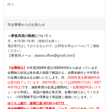
0
学会事務からのお知らせ
＜事務局員の勤務について＞
月・木10:30~16:30 （祝祭日を除く）
電話受付はしておりませんので、お問合せ等はメールにてご連絡
ください。
【事務局メール：jssace.office@gmail.com】
【会費振込】
今年度(
2026年度)が2025年9月から始まっています。
会費納入状況は各自個人画面で確認の上、会費未納分と今年度分
の会費の振込みをお願いいたします。尚、
2026年度会費減額申請
は受付終了しています。2027年度については2026年7/1(水)～2027
年8/15(土)
です。減額希望の会員は期間内に
＜会費減額申請システ
ム＞
から申請し、承認の連絡が来次第、会費の納入をしてくださ
い。（10月開催予定の理事会で承認後ご連絡いたします。）
ゆうちょ銀行 振替口座 00150-1-87773
他金融機関からの振込用口座番号：〇一九（ゼロイチキュウ）店