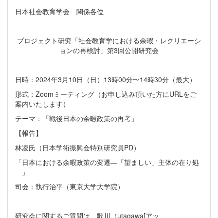
日本社会教育学会 関係各位
プロジェクト研究「社会教育学における余暇・レクリエーシ
ョンの再検討」第3回公開研究会
日時：2024年3月10日（日）13時00分〜14時30分（最大）
形式：Zoomミーティング（お申し込み頂いた方にURLをご
案内いたします）
テーマ：「戦後日本の余暇政策の再考」
【報告】
林凌氏（日本学術振興会特別研究員PD）
「日本における余暇政策の変遷—「望ましい」主体の在り処
—」
司会：執行治平（東京大学大学院）
研究会に関するご質問は、歌川（utagawa[アッ