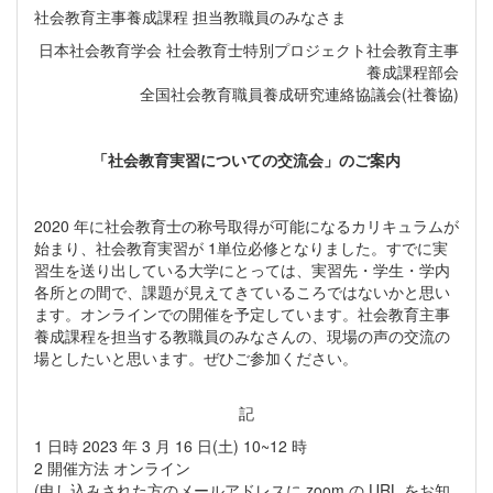
社会教育主事養成課程 担当教職員のみなさま
日本社会教育学会 社会教育士特別プロジェクト社会教育主事
養成課程部会
全国社会教育職員養成研究連絡協議会(社養協)
「社会教育実習についての交流会」のご案内
2020 年に社会教育士の称号取得が可能になるカリキュラムが
始まり、社会教育実習が 1単位必修となりました。すでに実
習生を送り出している大学にとっては、実習先・学生・学内
各所との間で、課題が見えてきているころではないかと思い
ます。オンラインでの開催を予定しています。社会教育主事
養成課程を担当する教職員のみなさんの、現場の声の交流の
場としたいと思います。ぜひご参加ください。
記
1 日時 2023 年 3 月 16 日(土) 10~12 時
2 開催方法 オンライン
(申し込みされた方のメールアドレスに zoom の URL をお知