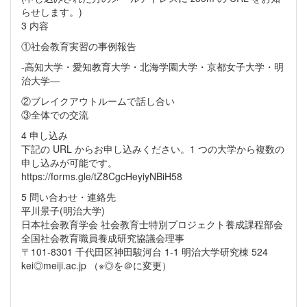
らせします。)
3 内容
①社会教育実習の事例報告
-高知大学・愛知教育大学・北海学園大学・京都女子大学・明
治大学―
②ブレイクアウトルームで話し合い
③全体での交流
4 申し込み
下記の URL からお申し込みください。1 つの大学から複数の
申し込みが可能です。
https://forms.gle/tZ8CgcHeyiyNBiH58
5 問い合わせ・連絡先
平川景子(明治大学)
日本社会教育学会 社会教育士特別プロジェクト養成課程部会
全国社会教育職員養成研究協議会理事
〒101-8301 千代田区神田駿河台 1-1 明治大学研究棟 524
kei◎meiji.ac.jp （※◎を＠に変更）