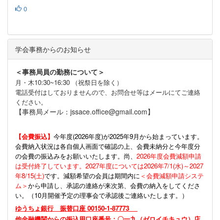
0
学会事務からのお知らせ
＜事務局員の勤務について＞
月・木10:30~16:30 （祝祭日を除く）
電話受付はしておりませんので、お問合せ等はメールにてご連絡
ください。
【事務局メール：jssace.office@gmail.com】
【会費振込】
今年度(
2026年度)が2025年9月から始まっています。
会費納入状況は各自個人画面で確認の上、会費未納分と今年度分
の会費の振込みをお願いいたします。尚、
2026年度会費減額申請
は受付終了しています。2027年度については2026年7/1(水)～2027
年8/15(土)
です。減額希望の会員は期間内に
＜会費減額申請システ
ム＞
から申請し、承認の連絡が来次第、会費の納入をしてくださ
い。（10月開催予定の理事会で承認後ご連絡いたします。）
ゆうちょ銀行 振替口座 00150-1-87773
他金融機関からの振込用口座番号：〇一九（ゼロイチキュウ）店