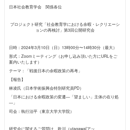
日本社会教育学会 関係各位
プロジェクト研究「社会教育学における余暇・レクリエーシ
ョンの再検討」第3回公開研究会
日時：2024年3月10日（日）13時00分〜14時30分（最大）
形式：Zoomミーティング（お申し込み頂いた方にURLをご
案内いたします）
テーマ：「戦後日本の余暇政策の再考」
【報告】
林凌氏（日本学術振興会特別研究員PD）
「日本における余暇政策の変遷—「望ましい」主体の在り処
—」
司会：執行治平（東京大学大学院）
研究会に関するご質問は、歌川（utagawa[アッ