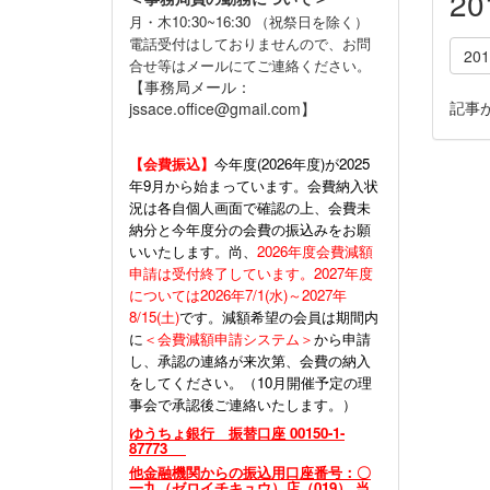
2
月・木10:30~16:30 （祝祭日を除く）
電話受付はしておりませんので、お問
20
合せ等はメールにてご連絡ください。
【事務局メール：
記事
jssace.office@gmail.com】
【会費振込】
今年度(
2026年度)が2025
年9月から始まっています。会費納入状
況は各自個人画面で確認の上、会費未
納分と今年度分の会費の振込みをお願
いいたします。尚、
2026年度会費減額
申請は受付終了しています。2027年度
については2026年7/1(水)～2027年
8/15(土)
です。減額希望の会員は期間内
に
＜会費減額申請システム＞
から申請
し、承認の連絡が来次第、会費の納入
をしてください。（10月開催予定の理
事会で承認後ご連絡いたします。）
ゆうちょ銀行 振替口座 00150-1-
87773
他金融機関からの振込用口座番号：〇
一九（ゼロイチキュウ）店（019） 当