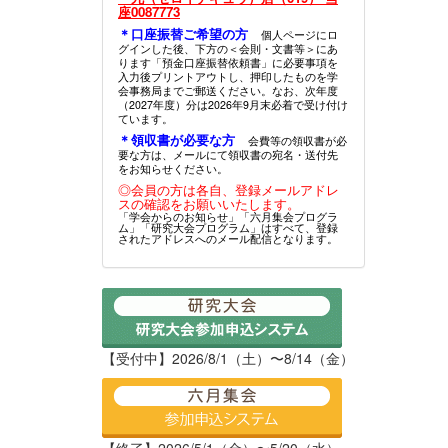
座0087773
＊口座振替ご希望の方
個人ページにロ
グインした後、下方の＜会則・文書等＞にあ
ります「預金口座振替依頼書」に必要事項を
入力後プリントアウトし、押印したものを学
会事務局までご郵送ください。なお、次年度
（2027年度）分は2026年9月末必着で受け付け
ています。
＊領収書が必要な方
会費等の領収書が必
要な方は、メールにて領収書の宛名・送付先
をお知らせください。
◎会員の方は各自、登録メールアドレ
スの確認をお願いいたします。
「学会からのお知らせ」「六月集会プログラ
ム」「研究大会プログラム」はすべて、登録
されたアドレスへのメール配信となります。
【受付中】2026/8/1（土）〜8/14（金）
【終了】2026/5/1（金）〜5/20（水）