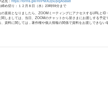
申込先：
https://forms.gle/RnPMXDjSDjvgASBa8
の締め切り：１２月８日（水）23時59分まで
会の直前となりましたら、ZOOMミーティングにアクセスするURLとI
に関しましては、当日、ZOOMのチャットから皆さまにお渡しする予定
お、資料に関しては，著作権や個人情報の関係で資料をお渡しできない