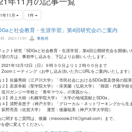
021年11月の記事一覧
21年11月
1件
DGsと社会教育・生涯学習」第4回研究会のご案内
 : 2021/11/01
事務局
ジェクト研究「SDGsと社会教育・生涯学習」第4回公開研究会を開催い
希望の方は、事前申し込みを、下記よりお願いいたします。
2021年12月12日（日）９時３０分より１２時００分まで
：Zoomミーティング（お申し込み頂いた方にURLをご案内いたします）
告１】佐藤秀樹（江戸川大学）「市民社会におけるSDGs普及啓発の阻
告２】若原幸範（聖学院大学）・宋美蘭（弘前大学）「韓国・代案学校
－堤川ガンジー学校と「青年マウル」の実践から」
告３】井上大樹（札幌学院大学）「大学の地域貢献とSDGs」
告４】清野未恵子（神戸大学）「グローカル・ネットワーキングから生ま
：荻野亮吾（佐賀大学） 運営：後藤聡美（神戸大学大学院）
に関するご質問は、後藤（meoooow.210◎gmail.com）まで。
◎を@に変えてください。