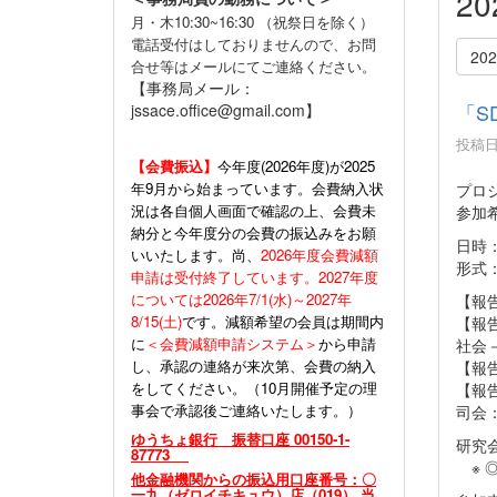
2
月・木10:30~16:30 （祝祭日を除く）
電話受付はしておりませんので、お問
20
合せ等はメールにてご連絡ください。
【事務局メール：
「S
jssace.office@gmail.com】
投稿日時
【会費振込】
今年度(
2026年度)が2025
年9月から始まっています。会費納入状
プロ
況は各自個人画面で確認の上、会費未
参加
納分と今年度分の会費の振込みをお願
日時：
いいたします。尚、
2026年度会費減額
形式
申請は受付終了しています。2027年度
については2026年7/1(水)～2027年
【報
8/15(土)
です。減額希望の会員は期間内
【報
に
＜会費減額申請システム＞
から申請
社会
し、承認の連絡が来次第、会費の納入
【報
をしてください。（10月開催予定の理
【報
事会で承認後ご連絡いたします。）
司会
ゆうちょ銀行 振替口座 00150-1-
研究会
87773
※ 
他金融機関からの振込用口座番号：〇
一九（ゼロイチキュウ）店（019） 当