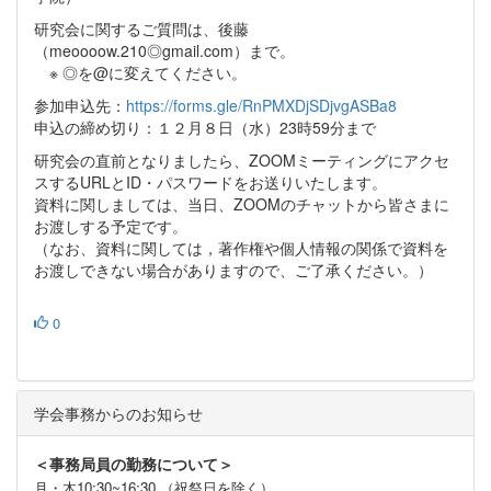
研究会に関するご質問は、後藤
（meoooow.210◎gmail.com）まで。
※ ◎を@に変えてください。
参加申込先：
https://forms.gle/RnPMXDjSDjvgASBa8
申込の締め切り：１２月８日（水）23時59分まで
研究会の直前となりましたら、ZOOMミーティングにアクセ
スするURLとID・パスワードをお送りいたします。
資料に関しましては、当日、ZOOMのチャットから皆さまに
お渡しする予定です。
（なお、資料に関しては，著作権や個人情報の関係で資料を
お渡しできない場合がありますので、ご了承ください。）
0
学会事務からのお知らせ
＜事務局員の勤務について＞
月・木10:30~16:30 （祝祭日を除く）