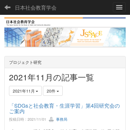
日本社会教育学会
Toggl
プロジェクト研究
2021年11月の記事一覧
2021年11月
20件
「SDGsと社会教育・生涯学習」第4回研究会の
ご案内
投稿日時 : 2021/11/01
事務局