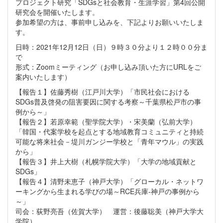
プロジェクト研究「SDGsと社会教育・生涯学習」第4回公開
研究会を開催いたします。
参加希望の方は、事前申し込みを、下記よりお願いいたしま
す。
日時：2021年12月12日（日）９時３０分より１２時００分ま
で
形式：Zoomミーティング（お申し込み頂いた方にURLをご
案内いたします）
【報告１】佐藤秀樹（江戸川大学）「市民社会における
SDGs普及啓発の阻害要因に関する考察～千葉県松戸市の事
例から～」
【報告２】若原幸範（聖学院大学）・宋美蘭（弘前大学）
「韓国・代案学校を起点とする地域教育コミュニティと持続
可能な将来社会－堤川ガンジー学校と「青年マウル」の実践
から」
【報告３】井上大樹（札幌学院大学）「大学の地域貢献と
SDGs」
【報告４】清野未恵子（神戸大学）「グローカル・ネットワ
ーキングから生まれる学びの場～RCE兵庫-神戸の事例から
～」
司会：荻野亮吾（佐賀大学） 運営：後藤聡美（神戸大学大
学院）