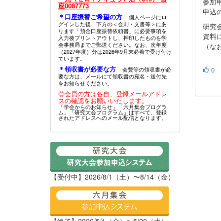
参加
座0087773
申込
＊口座振替ご希望の方
個人ページにロ
グインした後、下方の＜会則・文書等＞にあ
研究
ります「預金口座振替依頼書」に必要事項を
資料
入力後プリントアウトし、押印したものを学
会事務局までご郵送ください。なお、次年度
（な
（2027年度）分は2026年9月末必着で受け付け
ています。
＊領収書が必要な方
0
会費等の領収書が必
要な方は、メールにて領収書の宛名・送付先
をお知らせください。
◎会員の方は各自、登録メールアドレ
スの確認をお願いいたします。
「学会からのお知らせ」「六月集会プログラ
ム」「研究大会プログラム」はすべて、登録
されたアドレスへのメール配信となります。
【受付中】2026/8/1（土）〜8/14（金）
【終了】2026/5/1（金）〜5/20（水）