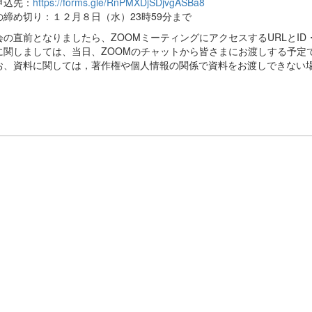
申込先：
https://forms.gle/RnPMXDjSDjvgASBa8
の締め切り：１２月８日（水）23時59分まで
会の直前となりましたら、ZOOMミーティングにアクセスするURLとI
に関しましては、当日、ZOOMのチャットから皆さまにお渡しする予定
お、資料に関しては，著作権や個人情報の関係で資料をお渡しできない