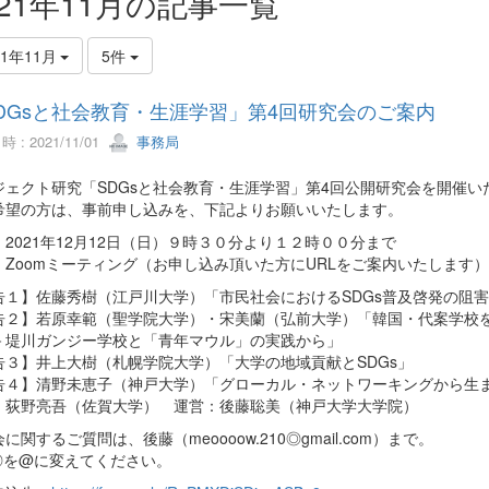
021年11月の記事一覧
21年11月
5件
DGsと社会教育・生涯学習」第4回研究会のご案内
 : 2021/11/01
事務局
ジェクト研究「SDGsと社会教育・生涯学習」第4回公開研究会を開催い
希望の方は、事前申し込みを、下記よりお願いいたします。
2021年12月12日（日）９時３０分より１２時００分まで
：Zoomミーティング（お申し込み頂いた方にURLをご案内いたします）
告１】佐藤秀樹（江戸川大学）「市民社会におけるSDGs普及啓発の阻
告２】若原幸範（聖学院大学）・宋美蘭（弘前大学）「韓国・代案学校
－堤川ガンジー学校と「青年マウル」の実践から」
告３】井上大樹（札幌学院大学）「大学の地域貢献とSDGs」
告４】清野未恵子（神戸大学）「グローカル・ネットワーキングから生ま
：荻野亮吾（佐賀大学） 運営：後藤聡美（神戸大学大学院）
に関するご質問は、後藤（meoooow.210◎gmail.com）まで。
◎を@に変えてください。