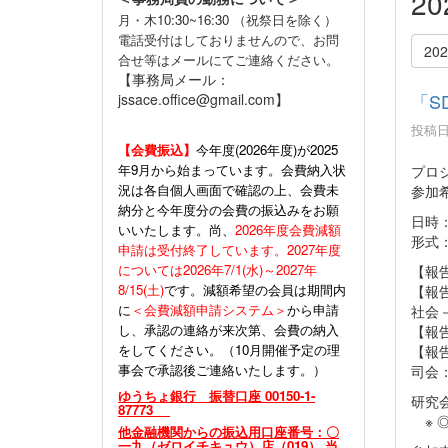
2
月・木10:30~16:30 （祝祭日を除く）
電話受付はしておりませんので、お問
20
合せ等はメールにてご連絡ください。
【事務局メール：
「S
jssace.office@gmail.com】
投稿日時
【会費振込】
今年度(
2026年度)が2025
年9月から始まっています。会費納入状
プロ
況は各自個人画面で確認の上、会費未
参加
納分と今年度分の会費の振込みをお願
日時：
いいたします。尚、
2026年度会費減額
形式
申請は受付終了しています。2027年度
については2026年7/1(水)～2027年
【報
8/15(土)
です。減額希望の会員は期間内
【報
に
＜会費減額申請システム＞
から申請
社会
し、承認の連絡が来次第、会費の納入
【報
をしてください。（10月開催予定の理
【報
事会で承認後ご連絡いたします。）
司会
ゆうちょ銀行 振替口座 00150-1-
研究会
87773
※ 
他金融機関からの振込用口座番号：〇
一九（ゼロイチキュウ）店（019） 当